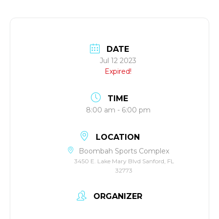
DATE
Jul 12 2023
Expired!
TIME
8:00 am - 6:00 pm
LOCATION
Boombah Sports Complex
3450 E. Lake Mary Blvd Sanford, FL
32773
ORGANIZER