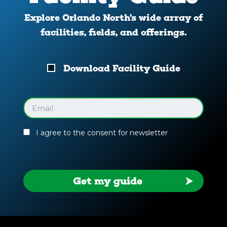
Explore Orlando North’s wide array of
facilities, fields, and offerings.
Download
Download Facility Guide
Your
Facility
Guide
Email
(Required)
I agree to the consent for newsletter
Get my guide